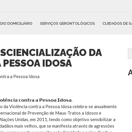
OIO DOMICILIÁRIO
SERVIÇOS GERONTOLÓGICOS
CUIDADOS DE 
SCIENCIALIZAÇÃO DA
 PESSOA IDOSA
𝗼𝗹𝗲̂𝗻𝗰𝗶𝗮 𝗰𝗼𝗻𝘁𝗿𝗮 𝗮 𝗣𝗲𝘀𝘀𝗼𝗮 𝗜𝗱𝗼𝘀𝗮.
ão da Violência contra a Pessoa Idosa celebra-se anualmente
Internacional de Prevenção de Maus-Tratos a Idosos e
Nações Unidas, em 2011, tendo como objetivo sensibilizar a
idadãos mais velhos, que se manifesta através de agressões