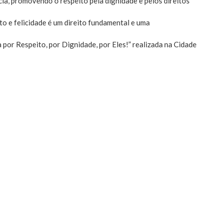
ncia, promovendo o respeito pela dignidade e pelos direitos
o e felicidade é um direito fundamental e uma
por Respeito, por Dignidade, por Eles!” realizada na Cidade