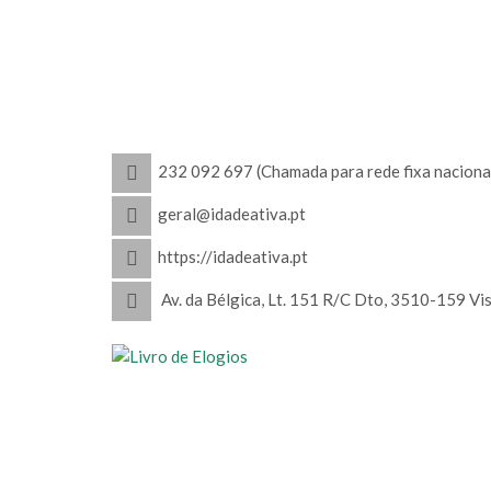
232 092 697 (Chamada para rede fixa naciona
geral@idadeativa.pt
https://idadeativa.pt
Av. da Bélgica, Lt. 151 R/C Dto, 3510-159 Vi