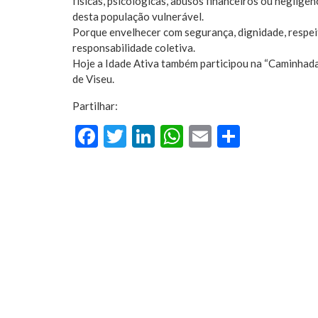
físicas, psicológicas, abusos financeiros ou negligê
desta população vulnerável.
Porque envelhecer com segurança, dignidade, respeit
responsabilidade coletiva.
Hoje a Idade Ativa também participou na “Caminhada 
de Viseu.
Partilhar:
Facebook
Twitter
LinkedIn
WhatsApp
Email
Share