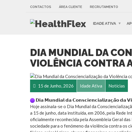
CONTACTOS
ÁREA CLIENTE
RECRUTAMENTO
IDADE ATIVA
AP
DIA MUNDIAL DA CON
VIOLÊNCIA CONTRA A
15 de Junho, 2026
Idade Ativa
Notícias
𝗗𝗶𝗮 𝗠𝘂𝗻𝗱𝗶𝗮𝗹 𝗱𝗮 𝗖𝗼𝗻𝘀𝗰𝗶𝗲𝗻𝗰𝗶𝗮𝗹𝗶𝘇𝗮𝗰̧𝗮̃𝗼 𝗱𝗮 𝗩𝗶
Hoje assinala-se o Dia Mundial da Consciencializaç
a 15 de junho, data instituída, em 2006, pela Rede 
oficialmente reconhecida pela Assembleia Geral das 
sociedade para o fenómeno da violência contra os c