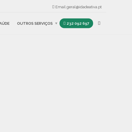
Email
geral@idadeativa.pt
SAÚDE
OUTROS SERVIÇOS
232 092 697