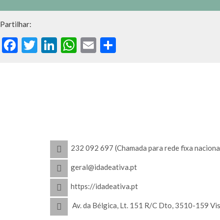
Partilhar:
Facebook
Twitter
LinkedIn
WhatsApp
Email
Share
232 092 697 (Chamada para rede fixa naciona
geral@idadeativa.pt
https://idadeativa.pt
Av. da Bélgica, Lt. 151 R/C Dto, 3510-159 Vi